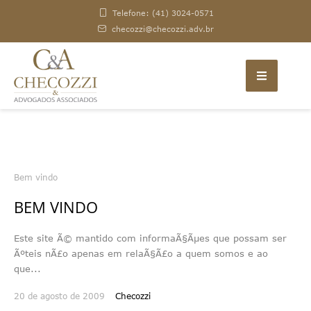
Telefone: (41) 3024-0571
checozzi@checozzi.adv.br
Bem vindo
BEM VINDO
Este site Ã© mantido com informaÃ§Ãµes que possam ser
Ãºteis nÃ£o apenas em relaÃ§Ã£o a quem somos e ao
que...
20 de agosto de 2009
Checozzi