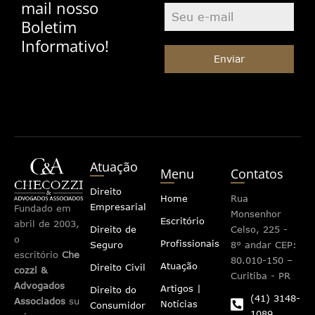
mail nosso
Boletim
Informativo!
Enviar
Atuação
Menu
Contatos
Direito
Home
Rua
Empresarial
Fundado em
Monsenhor
Escritório
abril de 2003,
Direito de
Celso, 225 -
o
Profissionais
Seguro
8° andar CEP:
escritório
Che
80.010-150 –
Atuação
Direito Civil
cozzi &
Curitiba - PR
Advogados
Artigos |
Direito do
(41) 3148-
Associados
su
Notícias
Consumidor
1089