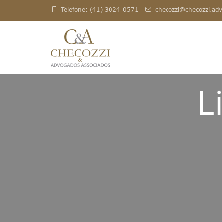
Telefone: (41) 3024-0571
checozzi@checozzi.adv
L