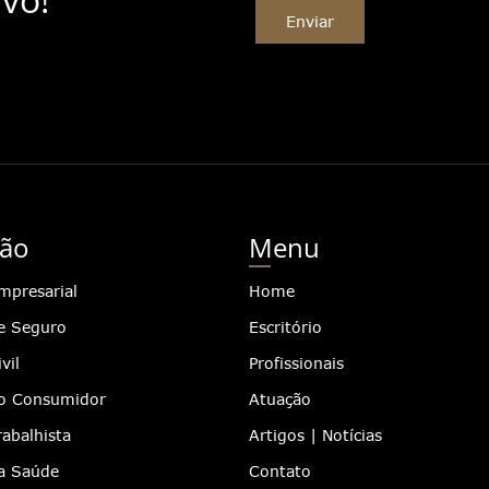
Enviar
ão
Menu
mpresarial
Home
de Seguro
Escritório
vil
Profissionais
do Consumidor
Atuação
rabalhista
Artigos | Notícias
da Saúde
Contato