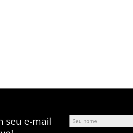
m seu e-mail
vo!