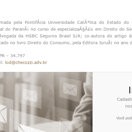
omada pela PontifÃ­cia Universidade CatÃ³lica do Estado d
al do ParanÃ¡ no curso de especializaÃ§Ã£o em Direito do S
advogada da HSBC Seguros Brasil S/A; co-autora do artigo 
cado no livro Direito do Consumo, pela Editora JuruÃ¡ no ano 
PR – 34.797
il:
lod@checozzi.adv.br
Cadast
nos
Você pod