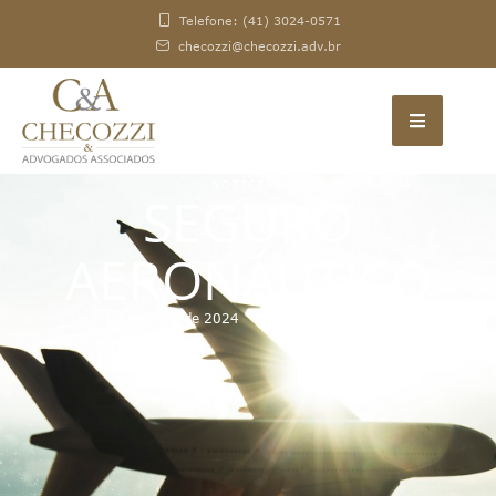
Telefone: (41) 3024-0571
checozzi@checozzi.adv.br
NOTÍCIAS
SEGURO
AERONÁUTICO
10 de maio de 2024
By 
Liliana Orth Diehl