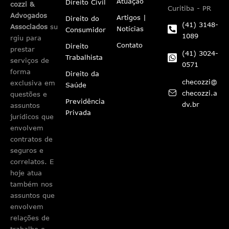
Atuação
Direito Civil
cozzi &
Curitiba - PR
Advogados
Artigos |
Direito do
(41) 3148-
Associados
su
Notícias
Consumidor
1089
rgiu para
Contato
Direito
prestar
(41) 3024-
Trabalhista
serviços de
0571
forma
Direito da
checozzi@
exclusiva em
Saúde
checozzi.a
questões e
Previdência
dv.br
assuntos
Privada
jurídicos que
envolvem
contratos de
seguros e
correlatos. E
hoje atua
também nos
assuntos que
envolvem
relações de