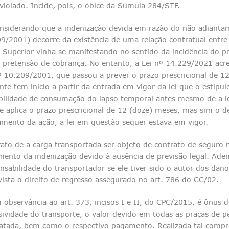
 violado. Incide, pois, o óbice da Súmula 284/STF.
nsiderando que a indenização devida em razão do não adiantam
9/2001) decorre da existência de uma relação contratual entre
 Superior vinha se manifestando no sentido da incidência do pr
 pretensão de cobrança. No entanto, a Lei nº 14.229/2021 acre
º 10.209/2001, que passou a prever o prazo prescricional de 
te tem início a partir da entrada em vigor da lei que o estipul
bilidade de consumação do lapso temporal antes mesmo de a lei 
e aplica o prazo prescricional de 12 (doze) meses, mas sim o 
amento da ação, a lei em questão sequer estava em vigor.
fato de a carga transportada ser objeto de contrato de seguro
ento da indenização devido à ausência de previsão legal. Adem
nsabilidade do transportador se ele tiver sido o autor dos dan
vista o direito de regresso assegurado no art. 786 do CC/02.
 observância ao art. 373, incisos I e II, do CPC/2015, é ônus
sividade do transporte, o valor devido em todas as praças de p
atada, bem como o respectivo pagamento. Realizada tal comp