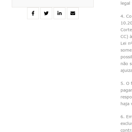
legal
4. Co
10.20
Corte
CC) à
Lei n
somen
possi
não s
ajuiz
5. O 
pagam
respo
haja 
6. Em
exclu
contr