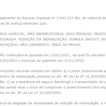
lgamento do Recurso Especial nº 2.043.327-RS, de relatoria da
nal de Justiça entendeu que:
RSO ESPECIAL. NÃO INDENIZATÓRIA. VALE-PEDÁGIO. PRAZ
IGURADA. REDUÇÃO DA INDENIZAÇÃO. SÚMULA 284/STF. S
NIZAÇÃOO. NÃO CABIMENTO. ÔNUS DA PROVA.
ÃO indenizatória ajuizada em 15/01/2021, da qual foi extraí­do 
1/05/2022 e concluso ao gabinete em 31/11/2022.
propósito recursal consiste em definir a) o prazo prescricional a
ento da indenização prevista no art. 8º da Lei nº 10.209/200
ão; c) se a existência de seguro desobriga o transportador do
das partes recai o ônus de comprovar o preenchimento dos requ
sta no art. 8º da Lei nº 10.209/2001.
erca da alegação de necessidade de redução da indenização, a r