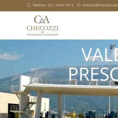
Telefone: (41) 3024-0571
checozzi@checozzi.adv
VAL
PRESC