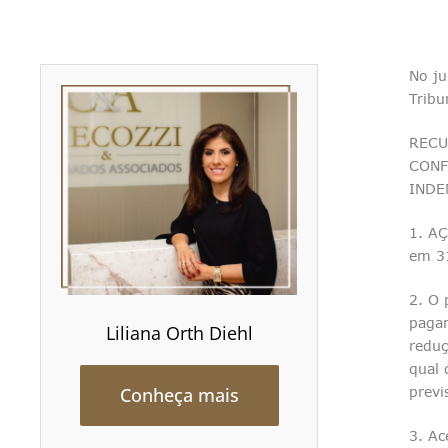
No ju
Tribu
RECU
CONF
INDE
1. AÇ
em 3
2. O 
pagam
Liliana Orth Diehl
reduç
qual 
Conheça mais
previ
3. Ac