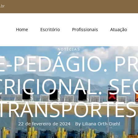
.br
Home
Escritório
Profissionais
Atuação
NOTÍCIAS
E-PEDÁGIO. P
RICIONAL. S
TRANSPORTES
22 de fevereiro de 2024
By 
Liliana Orth Diehl