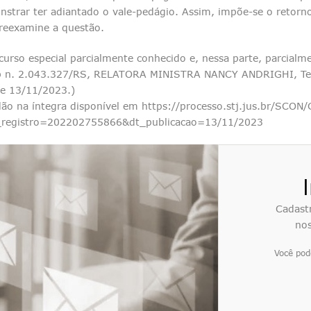
strar ter adiantado o vale-pedágio. Assim, impõe-se o retorn
 reexamine a questão.
curso especial parcialmente conhecido e, nessa parte, parcialm
p n. 2.043.327/RS, RELATORA MINISTRA NANCY ANDRIGHI, Ter
e 13/11/2023.)
ão na íntegra disponível em https://processo.stj.jus.br/SCON
registro=202202755866&dt_publicacao=13/11/2023
Cadast
nos
Você pod