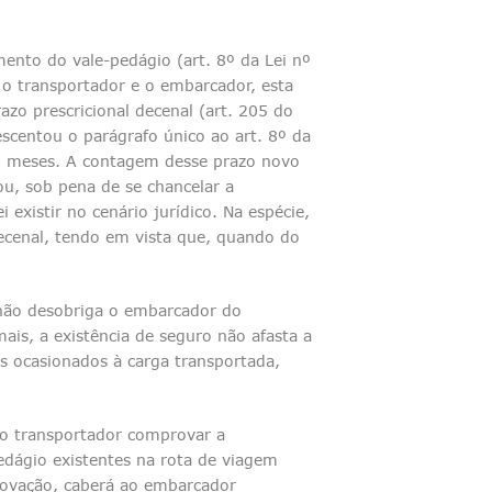
ento do vale-pedágio (art. 8º da Lei nº
 o transportador e o embarcador, esta
azo prescricional decenal (art. 205 do
scentou o parágrafo único ao art. 8º da
12 meses. A contagem desse prazo novo
ou, sob pena de se chancelar a
existir no cenário jurídico. Na espécie,
decenal, tendo em vista que, quando do
 não desobriga o embarcador do
ais, a existência de seguro não afasta a
os ocasionados à carga transportada,
 do transportador comprovar a
edágio existentes na rota de viagem
rovação, caberá ao embarcador