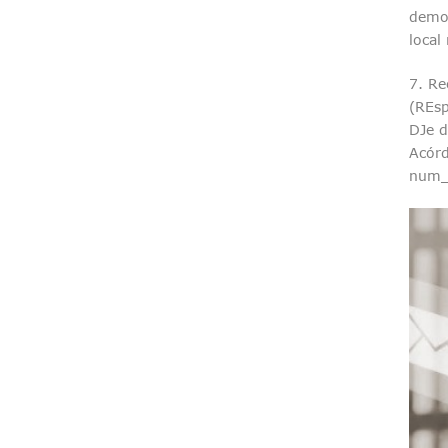
demon
local
7. Re
(REs
DJe d
Acórd
num_