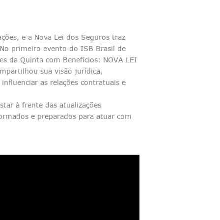
ões, e a Nova Lei dos Seguros traz
 No primeiro evento do ISB Brasil de
tes da Quinta com Benefícios: NOVA LEI
partilhou sua visão jurídica,
nfluenciar as relações contratuais e
ar à frente das atualizações
nformados e preparados para atuar com