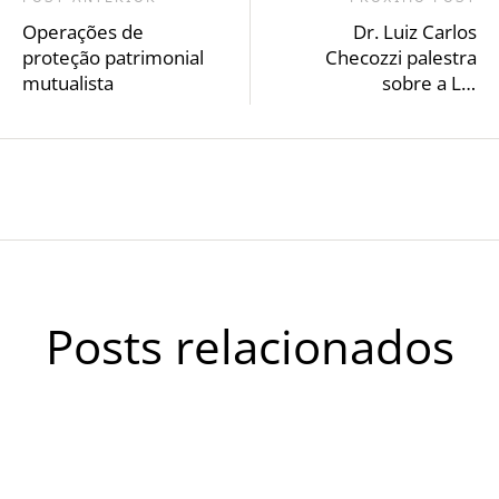
Operações de
Dr. Luiz Carlos
proteção patrimonial
Checozzi palestra
mutualista
sobre a Lei
Complementar nº
213/2025 no
Brasesul 2025
Posts relacionados