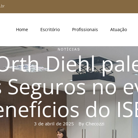
.br
Home
Escritório
Profissionais
Atuação
NOTÍCIAS
 Orth Diehl pal
s Seguros no e
nefícios do ISB
3 de abril de 2025
By 
Checozzi