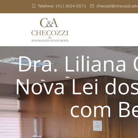
Telefone: (41) 3024-0571
checozzi@checozzi.adv
Dra. Liliana
Nova Lei do
com Be