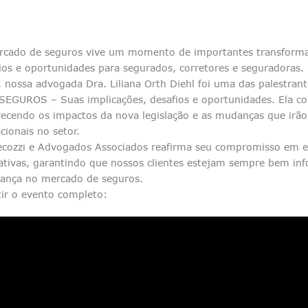
cado de seguros vive um momento de importantes transformaç
ios e oportunidades para segurados, corretores e seguradoras.
 nossa advogada Dra. Liliana Orth Diehl foi uma das palestran
EGUROS – Suas implicações, desafios e oportunidades. Ela com
recendo os impactos da nova legislação e as mudanças que irão i
cionais no setor.
cozzi e Advogados Associados reafirma seu compromisso em est
lativas, garantindo que nossos clientes estejam sempre bem i
ança no mercado de seguros.
tir o evento completo: