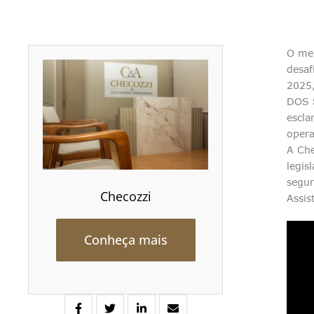
O mer
desaf
2025,
DOS S
escla
opera
A Che
legis
segur
Checozzi
Assis
Conheça mais