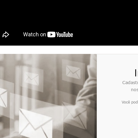
Cadast
nos
Você pod